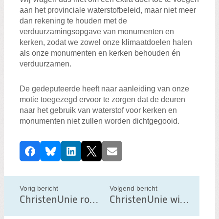
aan het provinciale waterstofbeleid, maar niet meer
dan rekening te houden met de
verduurzamingsopgave van monumenten en
kerken, zodat we zowel onze klimaatdoelen halen
als onze monumenten en kerken behouden én
verduurzamen.
De gedeputeerde heeft naar aanleiding van onze
motie toegezegd ervoor te zorgen dat de deuren
naar het gebruik van waterstof voor kerken en
monumenten niet zullen worden dichtgegooid.
D
Facebook
Bluesky
LinkedIn
X
E-mail
e
e
l
Vorig bericht
Volgend bericht
d
ChristenUnie roept op: ‘Wees zuinig op ons landschap’
ChristenUnie wil stoppen met reclame in Noord-Hollandse bushokjes
i