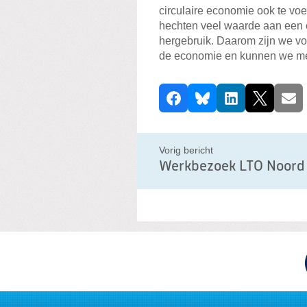
circulaire economie ook te vo
hechten veel waarde aan een 
hergebruik. Daarom zijn we voo
de economie en kunnen we me
D
Facebook
Bluesky
LinkedIn
X
E-ma
e
e
l
Vorig bericht
d
i
t
b
e
r
i
c