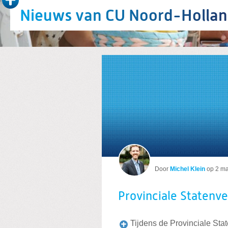
Nieuws van CU Noord-Holla
Provinciale Statenv
Door
Michel Klein
op
2 ma
Provinciale Statenv
Tijdens de Provinciale S