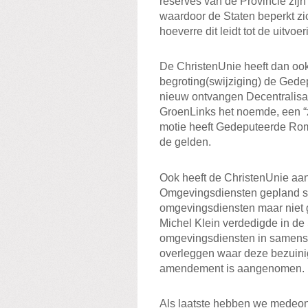
reserves van de Provincie zij
waardoor de Staten beperkt zi
hoeverre dit leidt tot de uitvoer
De ChristenUnie heeft dan ook
begroting(swijziging) de Gede
nieuw ontvangen Decentralisa
GroenLinks het noemde, een “z
motie heeft Gedeputeerde Rom
de gelden.
Ook heeft de ChristenUnie aa
Omgevingsdiensten gepland st
omgevingsdiensten maar niet 
Michel Klein verdedigde in de
omgevingsdiensten in samensp
overleggen waar deze bezuini
amendement is aangenomen.
Als laatste hebben we medeon