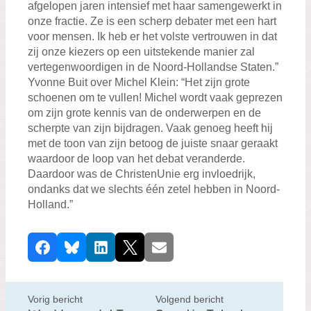
afgelopen jaren intensief met haar samengewerkt in
onze fractie. Ze is een scherp debater met een hart
voor mensen. Ik heb er het volste vertrouwen in dat
zij onze kiezers op een uitstekende manier zal
vertegenwoordigen in de Noord-Hollandse Staten.”
Yvonne Buit over Michel Klein: “Het zijn grote
schoenen om te vullen! Michel wordt vaak geprezen
om zijn grote kennis van de onderwerpen en de
scherpte van zijn bijdragen. Vaak genoeg heeft hij
met de toon van zijn betoog de juiste snaar geraakt
waardoor de loop van het debat veranderde.
Daardoor was de ChristenUnie erg invloedrijk,
ondanks dat we slechts één zetel hebben in Noord-
Holland.”
D
Facebook
Bluesky
LinkedIn
X
E-mail
e
e
l
Vorig bericht
Volgend bericht