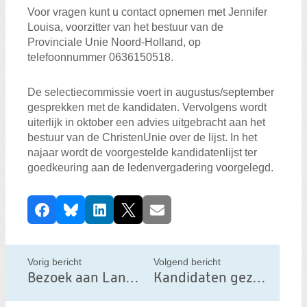
Voor vragen kunt u contact opnemen met Jennifer
Louisa, voorzitter van het bestuur van de
Provinciale Unie Noord-Holland, op
telefoonnummer 0636150518.
De selectiecommissie voert in augustus/september
gesprekken met de kandidaten. Vervolgens wordt
uiterlijk in oktober een advies uitgebracht aan het
bestuur van de ChristenUnie over de lijst. In het
najaar wordt de voorgestelde kandidatenlijst ter
goedkeuring aan de ledenvergadering voorgelegd.
D
Facebook
Bluesky
LinkedIn
X
E-mail
e
e
l
Vorig bericht
Volgend bericht
d
Bezoek aan Landgoed Eyckenstein: aandacht voor behoud van natuur en erfgoed
Kandidaten gezocht voor de Waterschapsverkiezingen 2027
i