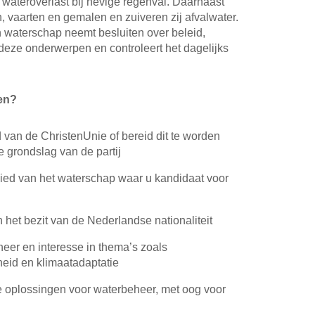
wateroverlast bij hevige regenval. Daarnaast
 vaarten en gemalen en zuiveren zij afvalwater.
 waterschap neemt besluiten over beleid,
 deze onderwerpen en controleert het dagelijks
en?
d van de ChristenUnie of bereid dit te worden
e grondslag van de partij
ed van het waterschap waar u kandidaat voor
 het bezit van de Nederlandse nationaliteit
eer en interesse in thema’s zoals
eid en klimaatadaptatie
oplossingen voor waterbeheer, met oog voor