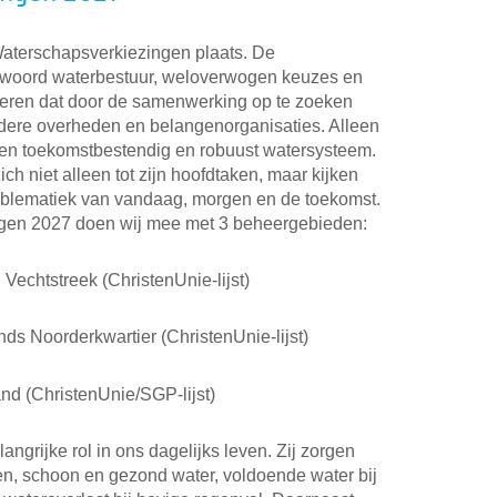
aterschapsverkiezingen plaats. De
ntwoord waterbestuur, weloverwogen keuzes en
seren dat door de samenwerking op te zoeken
dere overheden en belangenorganisaties. Alleen
en toekomstbestendig en robuust watersysteem.
 niet alleen tot zijn hoofdtaken, maar kijken
roblematiek van vandaag, morgen en de toekomst.
gen 2027 doen wij mee met 3 beheergebieden:
Vechtstreek (ChristenUnie-lijst)
s Noorderkwartier (ChristenUnie-lijst)
d (ChristenUnie/SGP-lijst)
grijke rol in ons dagelijks leven. Zij zorgen
ken, schoon en gezond water, voldoende water bij