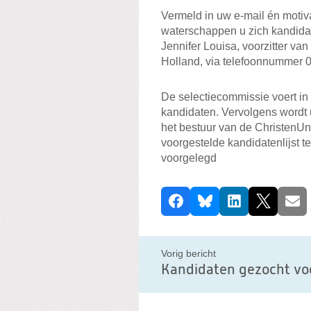
Vermeld in uw e-mail én motiva
waterschappen u zich kandidaa
Jennifer Louisa, voorzitter va
Holland, via telefoonnummer 
De selectiecommissie voert i
kandidaten. Vervolgens wordt u
het bestuur van de ChristenUnie
voorgestelde kandidatenlijst 
voorgelegd
D
Facebook
Bluesky
LinkedIn
X
E-ma
e
e
l
Vorig bericht
d
i
t