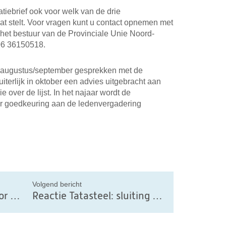
tiebrief ook voor welk van de drie
t stelt. Voor vragen kunt u contact opnemen met
n het bestuur van de Provinciale Unie Noord-
06 36150518.
n augustus/september gesprekken met de
iterlijk in oktober een advies uitgebracht aan
 over de lijst. In het najaar wordt de
ter goedkeuring aan de ledenvergadering
il
Volgend bericht
Kandidaten gezocht voor de Provinciale Staten van Noord-Holland – ChristenUnie
Reactie Tatasteel: sluiting Kooksgasfabrieken 1&2