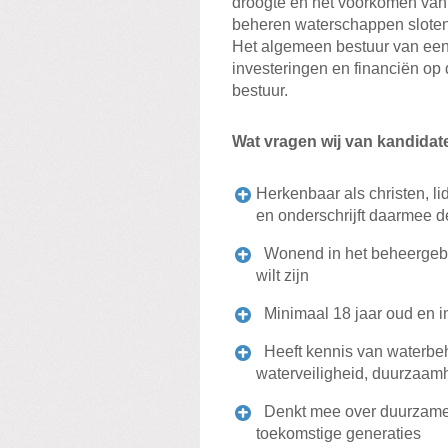
droogte en het voorkomen van 
beheren waterschappen sloten,
Het algemeen bestuur van een
investeringen en financiën op
bestuur.
Wat vragen wij van kandidat
Herkenbaar als christen, li
en onderschrijft daarmee d
Wonend in het beheergebi
wilt zijn
Minimaal 18 jaar oud en in
Heeft kennis van waterbeh
waterveiligheid, duurzaamh
Denkt mee over duurzame 
toekomstige generaties