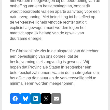
niet worden meegewogen bij de beoordeling van de
ontheffing van een bestemmingplan, omdat dit
wordt beoordeeld via een aparte aanvraag voor een
natuurvergunning. Met betrekking tot het effect op
de verkeersveiligheid vindt de rechter dat dit
expliciet afgewogen moet worden tegen het
maatschappelijk belang van de opwek van
duurzame energie.
De ChristenUnie ziet in de uitspraak van de rechter
een bevestiging van ons oordeel dat de
besluitvorming niet zorgvuldig is geweest. Wij
hopen dat Provinciale Staten in september een
beter besluit zal nemen, waarin de maatregelen om
het effect op de natuur en de verkeersveiligheid te
minimaliseren worden meegenomen.
D
Facebook
Bluesky
LinkedIn
X
E-mail
e
e