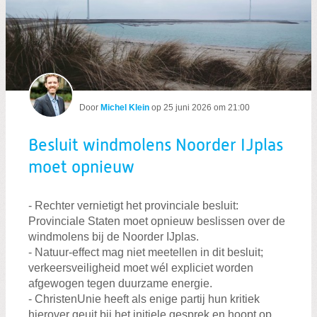
Besluit windmolens Noorder IJplas mo
Door
Michel Klein
op
25 juni 2026 om 21:00
Besluit windmolens Noorder IJplas
moet opnieuw
- Rechter vernietigt het provinciale besluit:
Provinciale Staten moet opnieuw beslissen over de
windmolens bij de Noorder IJplas.
- Natuur-effect mag niet meetellen in dit besluit;
verkeersveiligheid moet wél expliciet worden
afgewogen tegen duurzame energie.
- ChristenUnie heeft als enige partij hun kritiek
hierover geuit bij het initiele gesprek en hoopt op