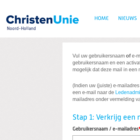
Spring
naar
Spring
HOME
NIEUWS
naar
de
Noord-Holland
inhoud
Spring
naar
het
Zoeken:
hoofdmenu
Vul uw gebruikersnaam
of
e-ma
Gebruikersnaam en/
gebruikersnaam en een activa
mogelijk dat deze mail in een
(Indien uw (juiste) e-mailadres
een e-mail naar de
Ledenadmin
mailadres onder vermelding v
Stap 1: Verkrijg ee
Gebruikersnaam / e-mailadres