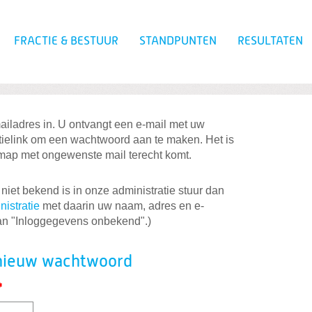
FRACTIE & BESTUUR
STANDPUNTEN
RESULTATEN
Zoeken
iladres in. U ontvangt een e-mail met uw
of wachtwoord vergeten?
tielink om een wachtwoord aan te maken. Het is
 map met ongewenste mail terecht komt.
 niet bekend is in onze administratie stuur dan
istratie
met daarin uw naam, adres en e-
an "Inloggegevens onbekend".)
n nieuw wachtwoord
*