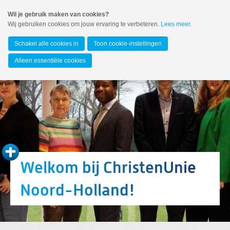
Spring
Wil je gebruik maken van cookies?
naar
Wij gebruiken cookies om jouw ervaring te verbeteren.
Lees meer
.
MENU
Spring
naar
Noord-Holland
de
Schakel alle cookies in
Toon cookie-instellingen
inhoud
Spring
Alleen essentiële cookies
naar
het
hoofdmenu
Welkom bij ChristenUnie
Noord-Holland!
Zoeken:
Zoeken