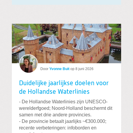
Door
Yvonne Buit
op
8 juni 2026
Duidelijke jaarlijkse doelen voor
de Hollandse Waterlinies
- De Hollandse Waterlinies zijn UNESCO-
werelderfgoed; Noord-Holland beschermt dit
samen met drie andere provincies.
- De provincie betaalt jaarlijks ~€300.000;
recente verbeteringen: info­borden en