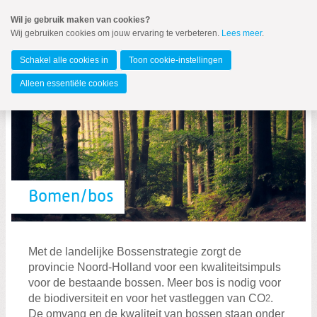
Spring
Wil je gebruik maken van cookies?
naar
Wij gebruiken cookies om jouw ervaring te verbeteren.
Lees meer
.
MENU
Spring
naar
Noord-Holland
de
Schakel alle cookies in
Toon cookie-instellingen
inhoud
Spring
Alleen essentiële cookies
naar
het
hoofdmenu
Standpunten
Bomen/bos
Kieskompas
Met de landelijke Bossenstrategie zorgt de
provincie Noord-Holland voor een kwaliteitsimpuls
voor de bestaande bossen. Meer bos is nodig voor
de biodiversiteit en voor het vastleggen van CO
.
2
De omvang en de kwaliteit van bossen staan onder