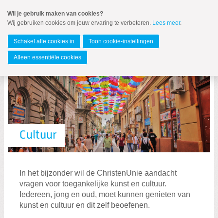
Spring
Wil je gebruik maken van cookies?
naar
Wij gebruiken cookies om jouw ervaring te verbeteren.
Lees meer
.
MENU
Spring
naar
Noord-Holland
de
Schakel alle cookies in
Toon cookie-instellingen
inhoud
Spring
Alleen essentiële cookies
naar
het
hoofdmenu
Standpunten
Cultuur
Kieskompas
In het bijzonder wil de ChristenUnie aandacht
vragen voor toegankelijke kunst en cultuur.
Iedereen, jong en oud, moet kunnen genieten van
kunst en cultuur en dit zelf beoefenen.