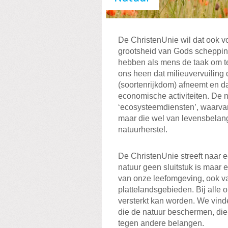
De ChristenUnie wil dat ook 
grootsheid van Gods schepping
hebben als mens de taak om te
ons heen dat milieuvervuiling d
(soortenrijkdom) afneemt en da
economische activiteiten. De n
‘ecosysteemdiensten’, waarvan 
maar die wel van levensbelang
natuurherstel.
De ChristenUnie streeft naar 
natuur geen sluitstuk is maar 
van onze leefomgeving, ook 
plattelandsgebieden. Bij alle 
versterkt kan worden. We vinde
die de natuur beschermen, die
tegen andere belangen.