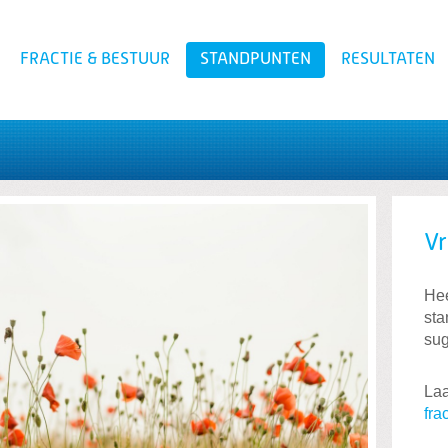
FRACTIE & BESTUUR
STANDPUNTEN
RESULTATEN
Zoeken
Vr
Hee
sta
sug
Laa
fra