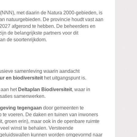
(NNN), met daarin de Natura 2000-gebieden, is
 natuurgebieden. De provincie houdt vast aan
 in 2027 afgerond te hebben. De beheerders en
jn de belangrijkste partners voor dit
an de soortenrijkdom.
clusieve samenleving waarin aandacht
ur en biodiversiteit
het uitgangspunt is.
t aan het
Deltaplan Biodiversiteit
, waar in
isaties samenwerken.
mgeving tegengaan
door gemeenten te
p te voeren. De daken en tuinen van inwoners
t, groen erin), maar ook in de openbare ruimte
 veel winst te behalen. Versteende
c geluidswallen kunnen worden omgevormd naar