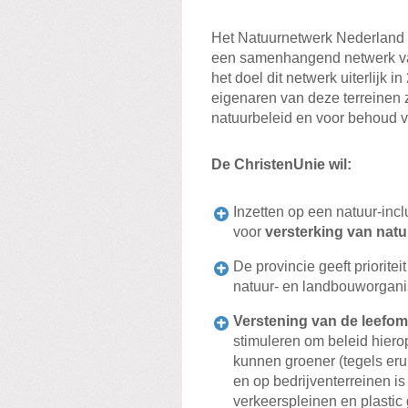
Het Natuurnetwerk Nederland 
een samenhangend netwerk van
het doel dit netwerk uiterlijk
eigenaren van deze terreinen zi
natuurbeleid en voor behoud v
De ChristenUnie wil:
Inzetten op een natuur-in
voor
versterking van natu
De provincie geeft prioritei
natuur- en landbouworgan
Verstening van de leefo
stimuleren om beleid hiero
kunnen groener (tegels erui
en op bedrijventerreinen is
verkeerspleinen en plasti