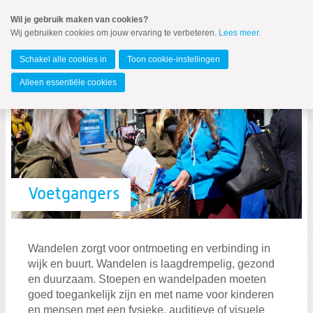
Spring
Wil je gebruik maken van cookies?
naar
Wij gebruiken cookies om jouw ervaring te verbeteren.
Lees meer
.
MENU
Spring
naar
Noord-Holland
de
Schakel alle cookies in
Toon cookie-instellingen
inhoud
Spring
Alleen essentiële cookies
naar
het
hoofdmenu
Standpunten
Voetgangers
Kieskompas
Wandelen zorgt voor ontmoeting en verbinding in
wijk en buurt. Wandelen is laagdrempelig, gezond
en duurzaam. Stoepen en wandelpaden moeten
goed toegankelijk zijn en met name voor kinderen
en mensen met een fysieke, auditieve of visuele