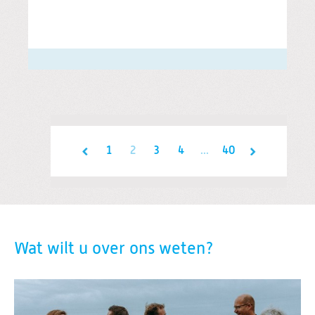
1
2
3
4
...
40
Wat wilt u over ons weten?