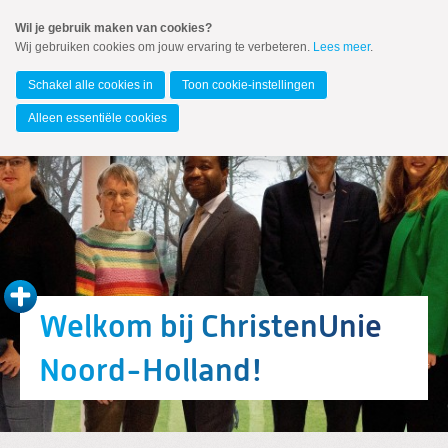
Spring
Wil je gebruik maken van cookies?
naar
Wij gebruiken cookies om jouw ervaring te verbeteren.
Lees meer
.
MENU
Spring
naar
Noord-Holland
de
Schakel alle cookies in
Toon cookie-instellingen
inhoud
Spring
Alleen essentiële cookies
naar
het
hoofdmenu
Welkom bij ChristenUnie
Noord-Holland!
Zoeken:
Zoeken