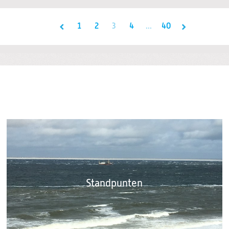
1
2
3
4
...
40
Standpunten