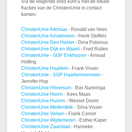
Via de volgende links kunt u met de lokale
fracties van de ChristenUnie in contact
komen:
ChristenUnie Alkmaar
- Ronald van Veen
ChristenUnie Amstelveen
- Henk Stoffels
ChristenUnie Den Helder
- Dina Polonius
ChristenUnie Dijk en Waard
- Fred Ruiten
ChristenUnie - SGP Enkhuizen
- Arnoud
Hotting
ChristenUnie Haarlem
- Frank Visser
ChristenUnie - SGP Haarlemmermeer
-
Jennifer Hup
ChristenUnie Hilversum
- Bas Nanninga
ChristenUnie Hoorn
- Kees Maas
ChristenUnie Huizen
- Wessel Doorn
ChristenUnie Medemblik
- Silva Visser
ChristenUnie
Velsen
- Frank Cornet
ChristenUnie Wijdemeren
- Esther Kaper
ChristenUnie Zaanstad
- Hanneke