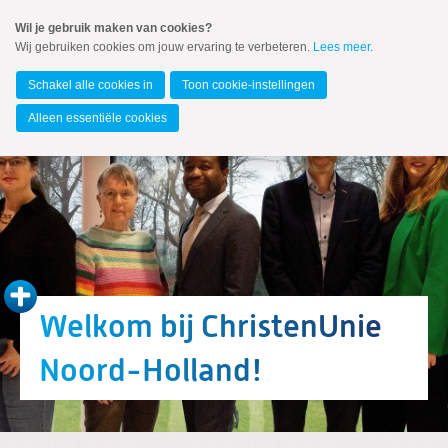
Spring
Wil je gebruik maken van cookies?
naar
Wij gebruiken cookies om jouw ervaring te verbeteren.
Lees meer
.
MENU
Spring
naar
Noord-Holland
de
Schakel alle cookies in
Toon cookie-instellingen
inhoud
Spring
Alleen essentiële cookies
naar
het
hoofdmenu
Welkom bij ChristenUnie
Noord-Holland!
Zoeken:
Zoeken