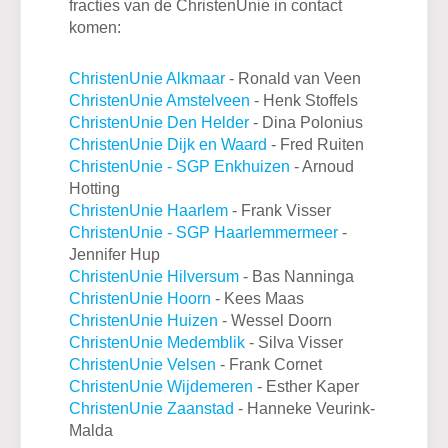
fracties van de ChristenUnie in contact
komen:
ChristenUnie Alkmaar
- Ronald van Veen
ChristenUnie Amstelveen
- Henk Stoffels
ChristenUnie Den Helder
- Dina Polonius
ChristenUnie Dijk en Waard
- Fred Ruiten
ChristenUnie - SGP Enkhuizen
- Arnoud
Hotting
ChristenUnie Haarlem
- Frank Visser
ChristenUnie - SGP Haarlemmermeer
-
Jennifer Hup
ChristenUnie Hilversum
- Bas Nanninga
ChristenUnie Hoorn
- Kees Maas
ChristenUnie Huizen
- Wessel Doorn
ChristenUnie Medemblik
- Silva Visser
ChristenUnie
Velsen
- Frank Cornet
ChristenUnie Wijdemeren
- Esther Kaper
ChristenUnie Zaanstad
- Hanneke Veurink-
Malda