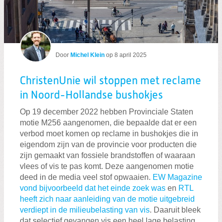
Door
Michel Klein
op
8 april 2025
ChristenUnie wil stoppen met reclame
in Noord-Hollandse bushokjes
Op 19 december 2022 hebben Provinciale Staten
motie M256 aangenomen, die bepaalde dat er een
verbod moet komen op reclame in bushokjes die in
eigendom zijn van de provincie voor producten die
zijn gemaakt van fossiele brandstoffen of waaraan
vlees of vis te pas komt. Deze aangenomen motie
deed in de media veel stof opwaaien.
EW Magazine
vond bijvoorbeeld dat het einde zoek was
en
RTL
heeft zich naar aanleiding van de motie uitgebreid
verdiept in de milieubelasting van vis
. Daaruit bleek
dat selectief gevangen vis een heel lage belasting