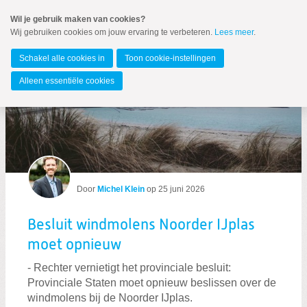
Spring
Wil je gebruik maken van cookies?
naar
Wij gebruiken cookies om jouw ervaring te verbeteren.
Lees meer
.
MENU
Spring
naar
Noord-Holland
de
Schakel alle cookies in
Toon cookie-instellingen
inhoud
Spring
Alleen essentiële cookies
naar
Blogs per auteur
het
hoofdmenu
Door
Michel Klein
op
25 juni 2026
Besluit windmolens Noorder IJplas
moet opnieuw
Zoeken:
- Rechter vernietigt het provinciale besluit:
Zoeken
Provinciale Staten moet opnieuw beslissen over de
windmolens bij de Noorder IJplas.