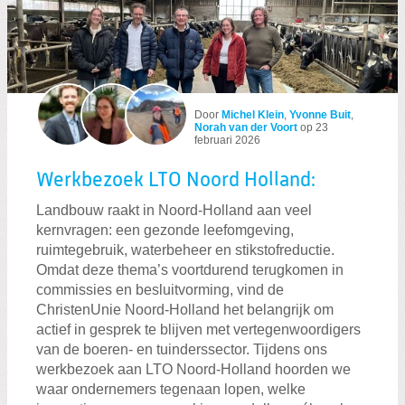
Door
Michel Klein
,
Yvonne Buit
,
Norah van der Voort
op
23
februari 2026
Werkbezoek LTO Noord Holland:
Landbouw raakt in Noord‑Holland aan veel
kernvragen: een gezonde leefomgeving,
ruimtegebruik, waterbeheer en stikstofreductie.
Omdat deze thema’s voortdurend terugkomen in
commissies en besluitvorming, vind de
ChristenUnie Noord‑Holland het belangrijk om
actief in gesprek te blijven met vertegenwoordigers
van de boeren- en tuinderssector. Tijdens ons
werkbezoek aan LTO Noord‑Holland hoorden we
waar ondernemers tegenaan lopen, welke