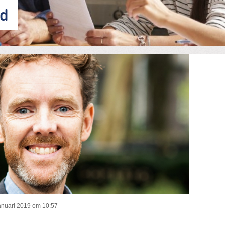
nd
rd (2)
anuari 2019 om 10:57