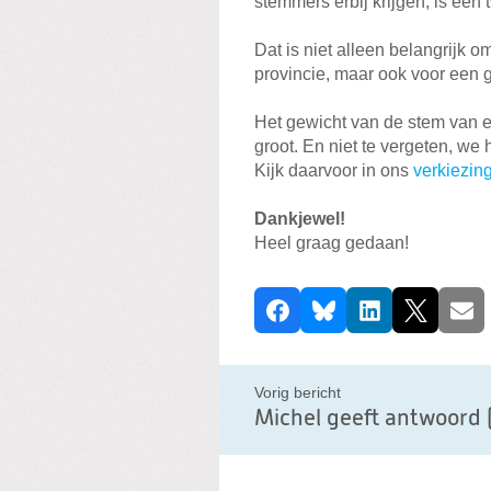
stemmers erbij krijgen, is een 
Dat is niet alleen belangrijk 
provincie, maar ook voor een 
Het gewicht van de stem van e
groot. En niet te vergeten, w
Kijk daarvoor in ons
verkiezi
Dankjewel!
Heel graag gedaan!
D
Facebook
Bluesky
LinkedIn
X
E-ma
e
e
l
Vorig bericht
d
Michel geeft antwoord (
i
t