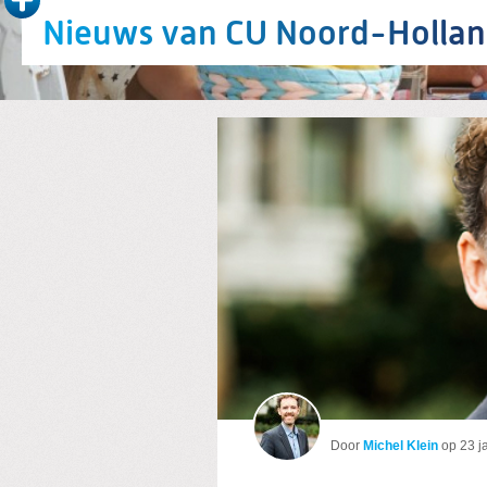
Nieuws van CU Noord-Holla
Michel geeft antwoo
Door
Michel Klein
op
23 j