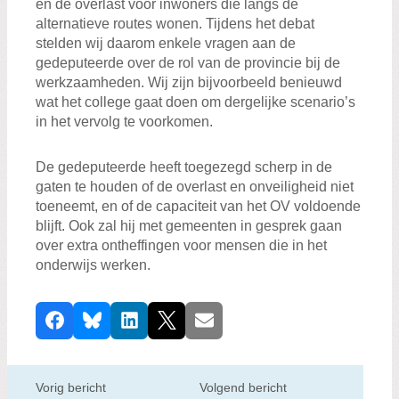
en de overlast voor inwoners die langs de
alternatieve routes wonen. Tijdens het debat
stelden wij daarom enkele vragen aan de
gedeputeerde over de rol van de provincie bij de
werkzaamheden. Wij zijn bijvoorbeeld benieuwd
wat het college gaat doen om dergelijke scenario’s
in het vervolg te voorkomen.
De gedeputeerde heeft toegezegd scherp in de
gaten te houden of de overlast en onveiligheid niet
toeneemt, en of de capaciteit van het OV voldoende
blijft. Ook zal hij met gemeenten in gesprek gaan
over extra ontheffingen voor mensen die in het
onderwijs werken.
D
Facebook
Bluesky
LinkedIn
X
E-mail
e
e
l
Vorig bericht
Volgend bericht