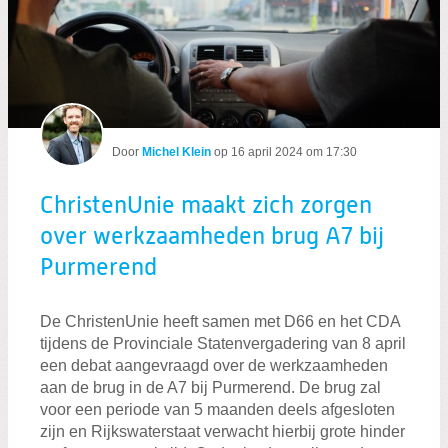
ChristenUnie maakt zich zorgen over
Door
Michel Klein
op
16 april 2024 om 17:30
ChristenUnie maakt zich zorgen
over werkzaamheden brug A7 bij
Purmerend
De ChristenUnie heeft samen met D66 en het CDA
tijdens de Provinciale Statenvergadering van 8 april
een debat aangevraagd over de werkzaamheden
aan de brug in de A7 bij Purmerend. De brug zal
voor een periode van 5 maanden deels afgesloten
zijn en Rijkswaterstaat verwacht hierbij grote hinder